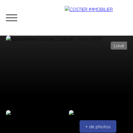
Loué
Accueil
Acheter
Louer
Estimer
Vendre
Viage
Estimation
+ de photos