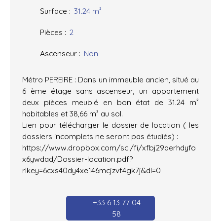
Surface
:
31.24
m²
Pièces
:
2
Ascenseur
:
Non
Métro PEREIRE : Dans un immeuble ancien, situé au
6 ème étage sans ascenseur, un appartement
deux pièces meublé en bon état de 31.24 m²
habitables et 38,66 m² au sol.
Lien pour télécharger le dossier de location ( les
dossiers incomplets ne seront pas étudiés) :
https://www.dropbox.com/scl/fi/xfbj29aerhdyfo
x6ywdad/Dossier-location.pdf?
rlkey=6cxs40dy4xe146mcjzvf4gk7j&dl=0
+33 6 13 77 04
58