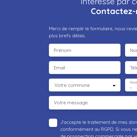
Intéressé par c
Contactez-
Merci de remplir le formulaire, nous rev
plus brefs délais.
Prénom
No
Email
Té
Vous
Votre commune
-
Votre message
J'accepte le traitement de mes do
conformément au RGPD. Si vous ne s
de prospection commerciale par vo