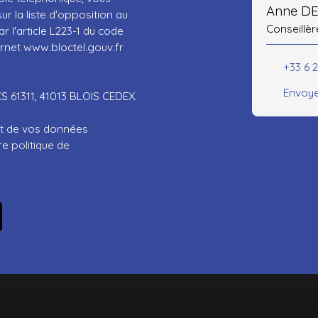
Anne D
r la liste d'opposition au
Conseillèr
 l'article L223-1 du code
ernet www.bloctel.gouv.fr
+33 6 
Envoye
CS 61311, 41013 BLOIS CEDEX.
ent de vos données
tre
politique de