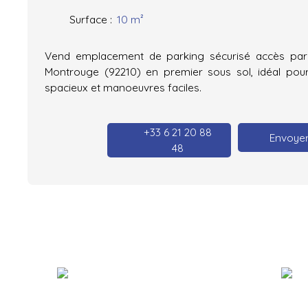
Surface
:
10
m²
Vend emplacement de parking sécurisé accès par 
Montrouge (92210) en premier sous sol, idéal pour
spacieux et manoeuvres faciles.
+33 6 21 20 88
Envoyer
48