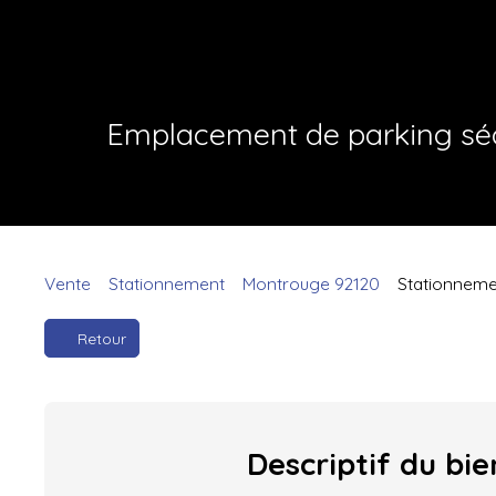
Emplacement de parking séc
Vente
Stationnement
Montrouge 92120
Stationneme
Retour
Descriptif
du bie