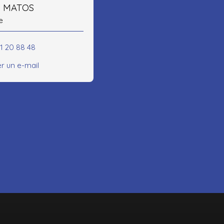
E MATOS
e
21 20 88 48
r un e-mail