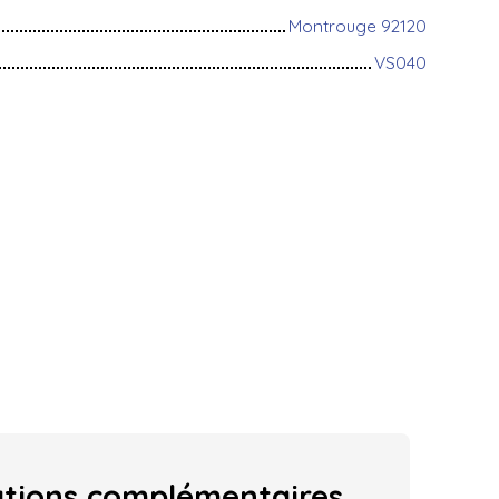
Montrouge 92120
VS040
ations
complémentaires