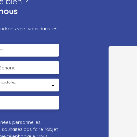
e bien ?
nous
iendrons vers vous dans les
m
léphone
 souhaitez
nnées personnelles
ouhaitez pas faire l'objet
ie téléphonique, vous