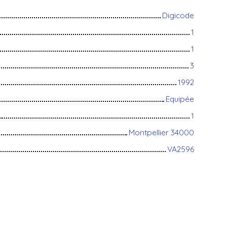
Digicode
1
1
3
1992
Equipée
1
Montpellier 34000
VA2596