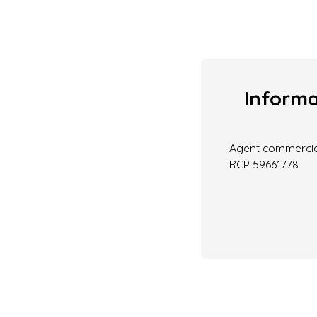
Inform
Agent commercial 
RCP 59661778