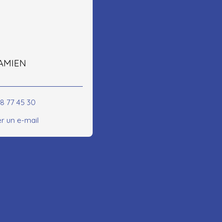
FAMIEN
78 77 45 30
r un e-mail