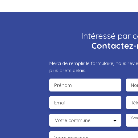
Intéressé par c
Contactez-
Merci de remplir le formulaire, nous rev
plus brefs délais.
Prénom
No
Email
Té
Vous
Votre commune
-
Votre message