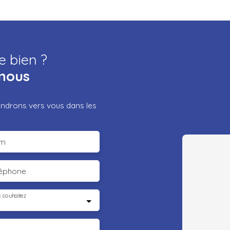
e bien ?
nous
iendrons vers vous dans les
m
léphone
 souhaitez