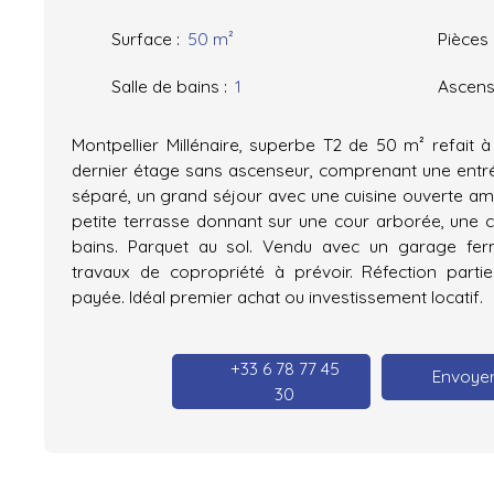
Surface
:
50
m²
Pièces
Salle de bains
:
1
Ascens
Montpellier Millénaire, superbe T2 de 50 m² refait à
dernier étage sans ascenseur, comprenant une entr
séparé, un grand séjour avec une cuisine ouverte a
petite terrasse donnant sur une cour arborée, une 
bains. Parquet au sol. Vendu avec un garage fer
travaux de copropriété à prévoir. Réfection par
payée. Idéal premier achat ou investissement locatif.
+33 6 78 77 45
Envoyer
30