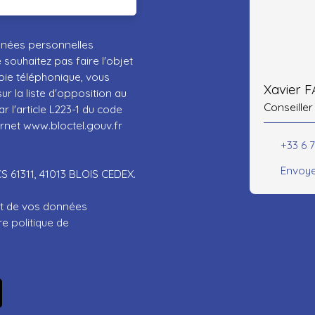
nnées personnelles
ouhaitez pas faire l'objet
ie téléphonique, vous
Xavier 
r la liste d'opposition au
Conseiller
 l'article L223-1 du code
ernet www.bloctel.gouv.fr
+33 6 
Envoye
CS 61311, 41013 BLOIS CEDEX.
ent de vos données
tre
politique de