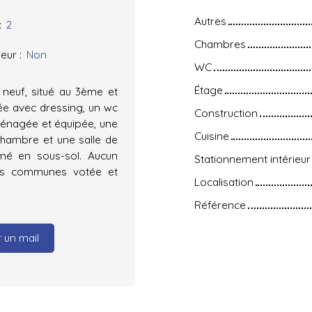
Autres
:
2
Chambres
eur
:
Non
WC
Étage
 neuf, situé au 3ème et
ée avec dressing, un wc
Construction
ménagée et équipée, une
Cuisine
chambre et une salle de
mé en sous-sol. Aucun
Stationnement intérieur
ties communes votée et
Localisation
Référence
 un mail