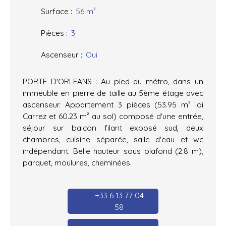
Surface
:
56
m²
Pièces
:
3
Ascenseur
:
Oui
PORTE D'ORLEANS : Au pied du métro, dans un
immeuble en pierre de taille au 5ème étage avec
ascenseur. Appartement 3 pièces (53.95 m² loi
Carrez et 60.23 m² au sol) composé d'une entrée,
séjour sur balcon filant exposé sud, deux
chambres, cuisine séparée, salle d'eau et wc
indépendant. Belle hauteur sous plafond (2.8 m),
parquet, moulures, cheminées.
+33 6 13 77 04
58