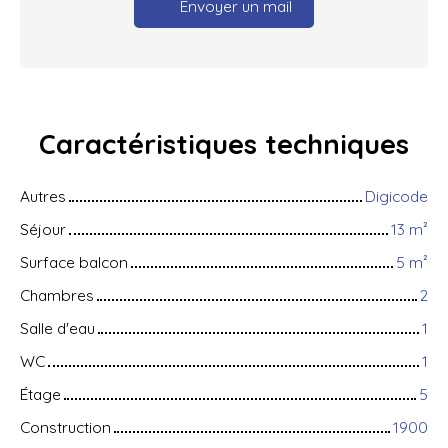
Envoyer un mail
Caractéristiques
techniques
Autres
Digicode
Séjour
13
m²
Surface balcon
5
m²
Chambres
2
Salle d'eau
1
WC
1
Étage
5
Construction
1900