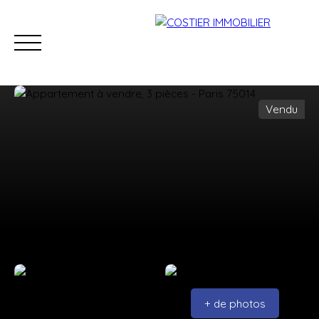
Vendu
Accueil
Acheter
Louer
Estimer
Vendre
Viage
Estimation
+ de photos