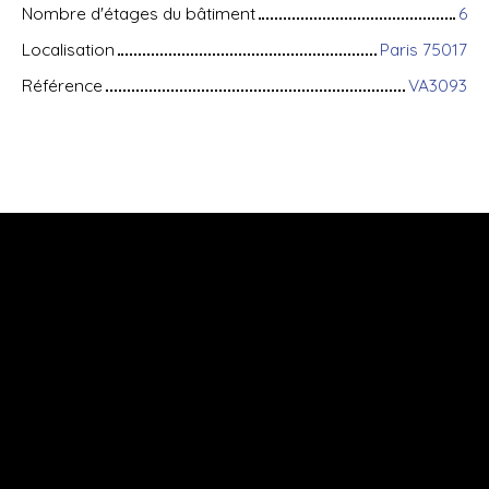
Nombre d'étages du bâtiment
6
Localisation
Paris 75017
Référence
VA3093
+
−