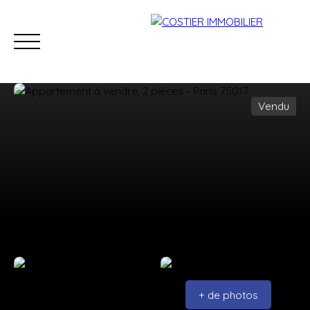
Vendu
Accueil
Acheter
Louer
Estimer
Vendre
Viage
Estimation
+ de photos