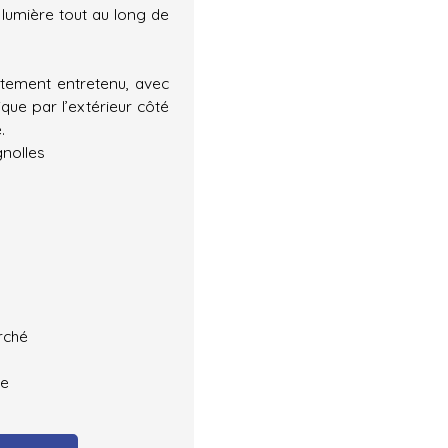
lumière tout au long de
itement entretenu, avec
que par l’extérieur côté
.
gnolles
rché
le