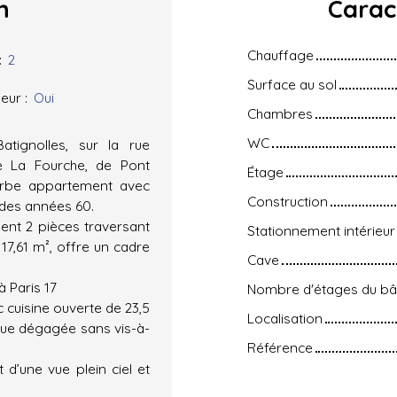
n
Carac
Chauffage
:
2
Surface au sol
eur
:
Oui
Chambres
WC
tignolles, sur la rue
e La Fourche, de Pont
Étage
erbe appartement avec
Construction
 des années 60.
ent 2 pièces traversant
Stationnement intérieur
17,61 m², offre un cadre
Cave
 Paris 17
Nombre d'étages du bâ
cuisine ouverte de 23,5
Localisation
 vue dégagée sans vis-à-
Référence
d’une vue plein ciel et