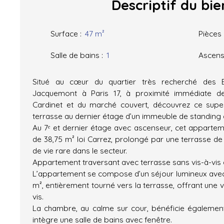
Descriptif
du bie
Surface
:
47
m²
Pièces
Salle de bains
:
1
Ascens
Situé au cœur du quartier très recherché des Ba
Jacquemont à Paris 17, à proximité immédiate d
Cardinet et du marché couvert, découvrez ce sup
terrasse au dernier étage d’un immeuble de standing
Au 7ᵉ et dernier étage avec ascenseur, cet appartem
de 38,75 m² loi Carrez, prolongé par une terrasse de 
de vie rare dans le secteur.
Appartement traversant avec terrasse sans vis-à-vis à
L’appartement se compose d’un séjour lumineux avec 
m², entièrement tourné vers la terrasse, offrant une
vis.
La chambre, au calme sur cour, bénéficie également 
intègre une salle de bains avec fenêtre.