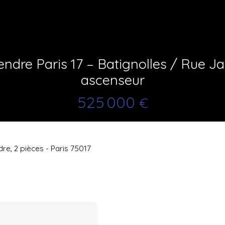
ndre Paris 17 – Batignolles / Rue 
ascenseur
525 000
€
e, 2 pièces - Paris 75017