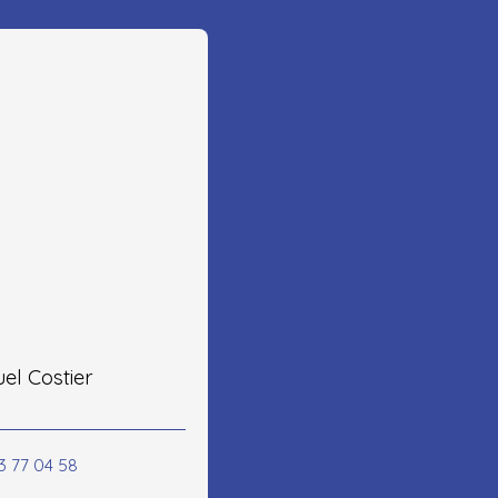
l Costier
3 77 04 58