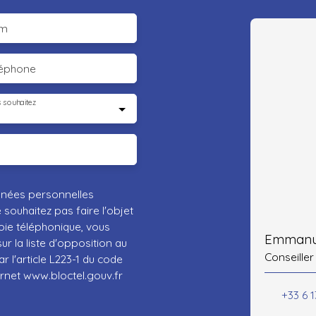
m
léphone
 souhaitez
nnées personnelles
ouhaitez pas faire l'objet
ie téléphonique, vous
Emmanue
r la liste d'opposition au
Conseiller
 l'article L223-1 du code
ernet www.bloctel.gouv.fr
+33 6 1