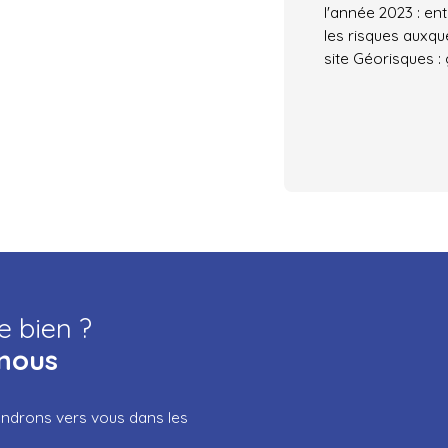
l'année 2023 : en
les risques auxqu
site Géorisques :
e bien ?
nous
iendrons vers vous dans les