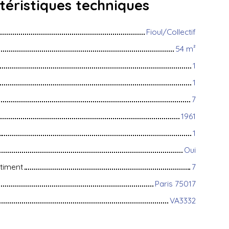
téristiques
techniques
Fioul/Collectif
54
m²
1
1
7
1961
1
Oui
timent
7
Paris 75017
VA3332