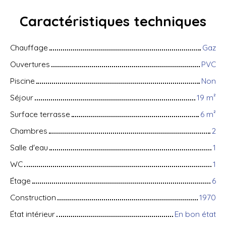
Caractéristiques
techniques
Chauffage
Gaz
Ouvertures
PVC
Piscine
Non
Séjour
19
m²
Surface terrasse
6
m²
Chambres
2
Salle d'eau
1
WC
1
Étage
6
Construction
1970
État intérieur
En bon état