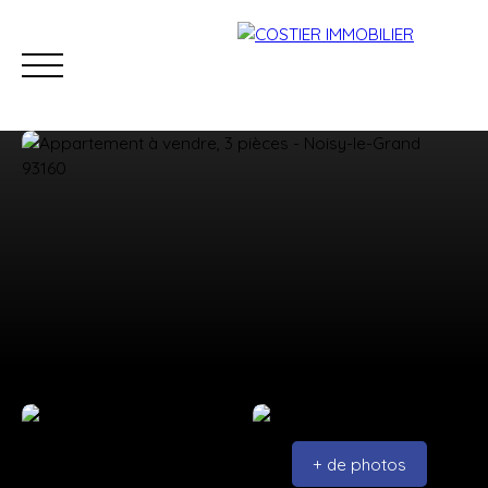
Accueil
Acheter
Louer
Estimer
Vendre
Viage
Estimation
+ de photos