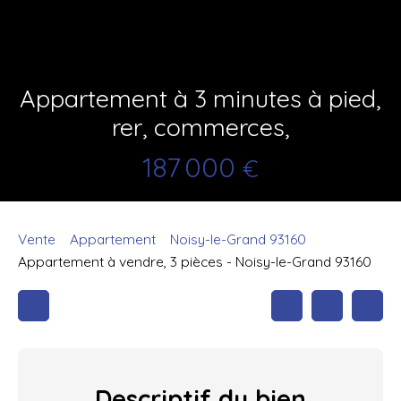
Appartement à 3 minutes à pied,
rer, commerces,
187 000
€
Vente
Appartement
Noisy-le-Grand 93160
Appartement à vendre, 3 pièces - Noisy-le-Grand 93160
Descriptif
du bien