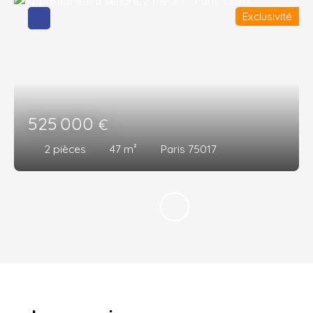
Exclusivité
525 000
€
2
pièces
47
m²
Paris 75017