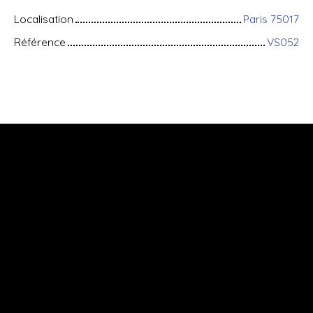
Localisation
Paris 75017
Référence
VS052
+
−