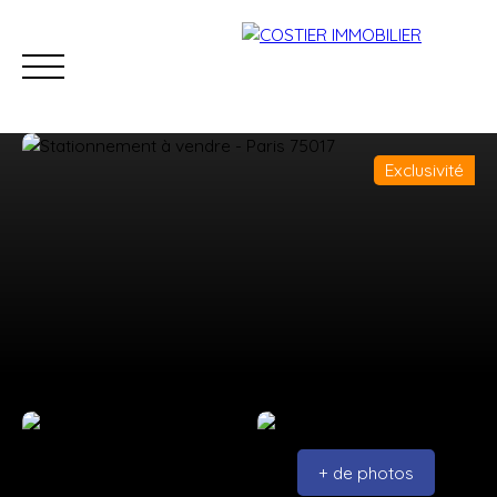
Exclusivité
Accueil
Acheter
Louer
Estimer
Vendre
Viage
Estimation
+ de photos