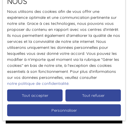
NOUS
Nous utilisons des cookies afin de vous offrir une
expérience optimale et une communication pertinente sur
notre site. Grace à ces technologies, nous pouvons vous
proposer du contenu en rapport avec vos centres d'intérêt.
Optimisez votre investissement
Ils nous permettent également d'améliorer la qualité de nos
immobilier à Paris avec l'agence du
services et la convivialité de notre site internet. Nous
utiliserons uniquement les données personnelles pour
17ème
lesquelles vous avez donné votre accord. Vous pouvez les
modifier à n'importe quel moment via la rubrique ″Gérer les
Optimisez votre investissement immobilier a paris
cookies″ en bas de notre site, à l'exception des cookies
avec l agence du 17eme
essentiels à son fonctionnement. Pour plus d'informations
Astuces pour acheter
sur vos données personnelles, veuillez consulter
notre politique de confidentialité
.
Publié le 14/11/2025
Tout accepter
Tout refuser
Personnaliser